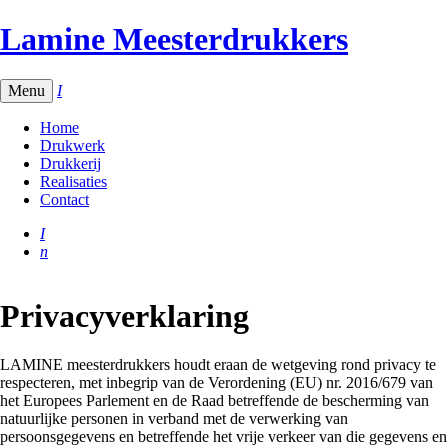
Overslaan
Lamine Meesterdrukkers
en
naar
de
Menu
I
inhoud
gaan
Home
Drukwerk
Drukkerij
Realisaties
Contact
I
n
Privacyverklaring
LAMINE meesterdrukkers houdt eraan de wetgeving rond privacy te
respecteren, met inbegrip van de Verordening (EU) nr. 2016/679 van
het Europees Parlement en de Raad betreffende de bescherming van
natuurlijke personen in verband met de verwerking van
persoonsgegevens en betreffende het vrije verkeer van die gegevens en